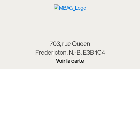
703, rue Queen
Fredericton, N.-B. E3B 1C4
Voir la carte
Nous reconnaissons respectueusement que le
Musée des beaux-arts Beaverbrook et ses activités
sont situés sur le territoire traditionnel non cédé des
peuples wolastoqiyik et mi’kmaq du Nouveau-
Brunswick.
À propos de nous