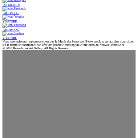
INSTAGRAM
FACEBOOK
YOUTUBE
FACEBOOK
YOUTUBE
Nous reconnaissons respectueusement que le Musée des beaux-arts Beaverbrook et ses activités sont situés
sur le territoire traditionnel non cédé des peuples wolastoqiyik et mi’kmaq du Nouveau-Brunswick.
© 2026 Beaverbrook Art Gallery. All Rights Reserved.