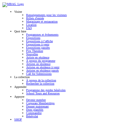
Visiter
Renseignements pour les visiteurs
Billets d'entrée
Magasinage et restauration
Location
FAQ
Quoi faire
Programmes et événements
Expositions
Expositions à l’affiche
Expositions à venir
Expositions passées
Prix Theodore
Nouvelles
Artiste en résidence
À propos du programme
Artistes en résidence
Artistes en résidence à venir
Artistes en résidence passés
Call for Submissions
La collection
À propos de la collection
Rechercher la collection
Apprendre
Programme des guides bénévoles
School Tours and Resources
Appuyer
Devenir membre
Corporate Memberships
Donner maintenant
Dons planifiés
Commandite
Bénévolat
SHOP