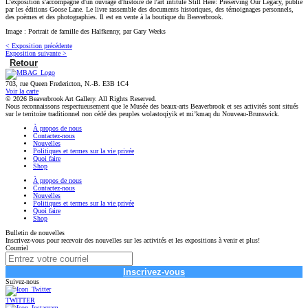
L'exposition s'accompagne d'un ouvrage d'histoire de l'art intitulé Still Here: Preserving Our Legacy, publié
par les éditions Goose Lane. Le livre rassemble des documents historiques, des témoignages personnels,
des poèmes et des photographies. Il est en vente à la boutique du Beaverbrook.
Image : Portrait de famille des Halfkenny, par Gary Weeks
< Exposition précédente
Exposition suivante >
Retour
703, rue Queen Fredericton, N.-B. E3B 1C4
Voir la carte
© 2026 Beaverbrook Art Gallery. All Rights Reserved.
Nous reconnaissons respectueusement que le Musée des beaux-arts Beaverbrook et ses activités sont situés
sur le territoire traditionnel non cédé des peuples wolastoqiyik et mi’kmaq du Nouveau-Brunswick.
À propos de nous
Contactez-nous
Nouvelles
Politiques et termes sur la vie privée
Quoi faire
Shop
À propos de nous
Contactez-nous
Nouvelles
Politiques et termes sur la vie privée
Quoi faire
Shop
Bulletin de nouvelles
Inscrivez-vous pour recevoir des nouvelles sur les activités et les expositions à venir et plus!
Courriel
Inscrivez-vous
Suivez-nous
TWITTER