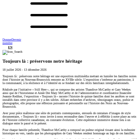
Donner
Devenir
membre
EN
Toujours là : préservons notre héritage
18 juillet 2026
-
13 décembre 2026
Toujours là : préservons notre héritage est une exposition multimédia mettant en lumière les familles noires
dont l’histoire au Nouveau-Brunswick remonte au XVIIIe siècle. L’exposition s’intéresse au patrimoine, à
la communauté, à la résilience et à l’identité en se fondant sur des récits familiaux intergénérationnels.
Réalisée par l’initiative « Still Here », qui se compose des artistes Thandiwe McCarthy et Gary Weekes
ainsi que de l’historienne et Ainée Dre Mary McCarthy et de l’administratrice et coordinatrice financière
Jeannie Rediker, l’exposition « Toujours là » raconte l’histoire de quinze familles dont les ancêtres se sont
installés dans cette province il y a des siècles. Alliant recherches d’archives, témoignages oraux, poésie et
photographie, elle propose une réflexion puissante et personnelle sur l’histoire des Noirs au Nouveau-
Brunswick.
Avec pour pièce maîtresse une série de portraits contemporains, entourés de centaines d’images de style
documentaire, « Toujours là » nous invite à nous reconnaître dans l’œuvre et à réfléchir à notre place au sein
de l’histoire collective canadienne, en constante évolution. Cette expérience immersive donne lieu à un
dialogue entre le passé et le présent.
Pour chaque famille présentée, Thandiwe McCarthy a composé un poème original tissant ainsi la mémoire
historique en vers, tandis que les photographies de Gary Weekes rendent hommage au legs de ces familles.