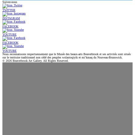
Suivez-nous
TWITTER
INSTAGRAM
FACEBOOK
YOUTUBE
FACEBOOK
YOUTUBE
Nous reconnaissons respectueusement que le Musée des beaux-arts Beaverbrook et ses activités sont situés
sur le territoire traditionnel non cédé des peuples wolastoqiyik et mi’kmaq du Nouveau-Brunswick.
© 2026 Beaverbrook Art Gallery. All Rights Reserved.