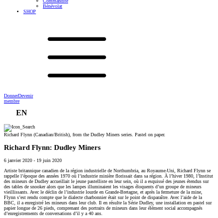
Commandite
Bénévolat
SHOP
Donner
Devenir
membre
EN
Richard Flynn (Canadian/British), from the Dudley Miners series. Pastel on paper.
Richard Flynn: Dudley Miners
6 janvier 2020
-
19 juin 2020
Artiste britannique canadien de la région industrielle de Northumbria, au Royaume-Uni, Richard Flynn se
rappelle l’époque des années 1970 où l’industrie minière florissait dans sa région. À l’hiver 1980, l’Institut
des mineurs de Dudley accueillait le jeune pastelliste en leur sein, où il a esquissé des jeunes étendus sur
des tables de snooker alors que les lampes illuminaient les visages éloquents d’un groupe de mineurs
vieillissants. Avec le déclin de l’industrie lourde en Grande-Bretagne, et après la fermeture de la mine,
Flynn s’est rendu compte que le dialecte charbonnier était sur le point de disparaître. Avec l’aide de la
BBC, il a enregistré les mineurs dans leur club. Il en résulte la Série Dudley, une installation en pastel sur
papier longue de 26 pieds, comprenant des portraits de mineurs dans leur élément social accompagnés
d’enregistrements de conversations d’il y a 40 ans.