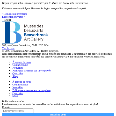
Organisée par John Leroux et présentée par le Musée des beaux-arts Beaverbrook.
Fièrement commandité par Shannon & Buffet, comptables professionnels agréés.
< Exposition précédente
Exposition suivante >
Retour
703, rue Queen Fredericton, N.-B. E3B 1C4
Voir la carte
© 2026 Beaverbrook Art Gallery. All Rights Reserved.
Nous reconnaissons respectueusement que le Musée des beaux-arts Beaverbrook et ses activités sont situés
sur le territoire traditionnel non cédé des peuples wolastoqiyik et mi’kmaq du Nouveau-Brunswick.
À propos de nous
Contactez-nous
Nouvelles
Politiques et termes sur la vie privée
Quoi faire
Shop
À propos de nous
Contactez-nous
Nouvelles
Politiques et termes sur la vie privée
Quoi faire
Shop
Bulletin de nouvelles
Inscrivez-vous pour recevoir des nouvelles sur les activités et les expositions à venir et plus!
Courriel
Inscrivez-vous