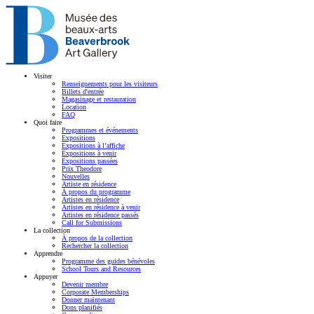
Visiter
Renseignements pour les visiteurs
Billets d'entrée
Magasinage et restauration
Location
FAQ
Quoi faire
Programmes et événements
Expositions
Expositions à l’affiche
Expositions à venir
Expositions passées
Prix Theodore
Nouvelles
Artiste en résidence
À propos du programme
Artistes en résidence
Artistes en résidence à venir
Artistes en résidence passés
Call for Submissions
La collection
À propos de la collection
Rechercher la collection
Apprendre
Programme des guides bénévoles
School Tours and Resources
Appuyer
Devenir membre
Corporate Memberships
Donner maintenant
Dons planifiés