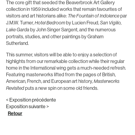
The core gift that seeded the Beaverbrook Art Gallery
collection in 1959 included works that remain favourites of
visitors and art historians alike:
par
The Fountain of Indolence
J.M.W. Turner,
by Lucien Freud,
Hotel Bedroom
San Vigilio,
by John Singer Sargent, and the numerous
Lake Garda
portraits, studies, and other paintings by Graham
Sutherland.
This summer, visitors will be able to enjoy a selection of
highlights from our remarkable collection while their regular
home in the International wing gets a much-needed refresh.
Featuring masterworks lifted from the pages of British,
American, French, and European art history,
Masterworks
puts a new spin on some old friends.
Revisited
< Exposition précédente
Exposition suivante >
Retour