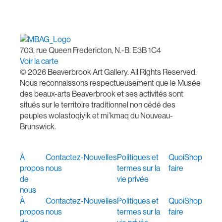
703, rue Queen Fredericton, N.-B. E3B 1C4
Voir la carte
© 2026 Beaverbrook Art Gallery. All Rights Reserved.
Nous reconnaissons respectueusement que le Musée
des beaux-arts Beaverbrook et ses activités sont
situés sur le territoire traditionnel non cédé des
peuples wolastoqiyik et mi’kmaq du Nouveau-
Brunswick.
À
Contactez-
Nouvelles
Politiques et
Quoi
Shop
propos
nous
termes sur la
faire
de
vie privée
nous
À
Contactez-
Nouvelles
Politiques et
Quoi
Shop
propos
nous
termes sur la
faire