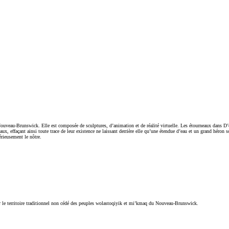
 Nouveau-Brunswick. Elle est composée de sculptures, d’animation et de réalité virtuelle. Les étourneaux dans D’
ux, effaçant ainsi toute trace de leur existence ne laissant derrière elle qu’une étendue d’eau et un grand héron s
érieusement le nôtre.
r le territoire traditionnel non cédé des peuples wolastoqiyik et mi’kmaq du Nouveau-Brunswick.