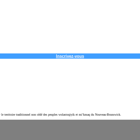
Inscrivez-vous
r le territoire traditionnel non cédé des peuples wolastoqiyik et mi’kmaq du Nouveau-Brunswick.