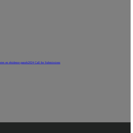
stes en résidence passés
2024 Call for Submissions