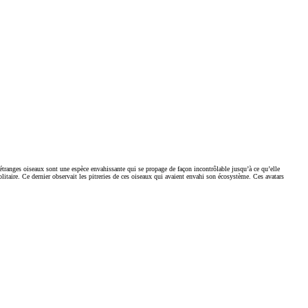
étranges oiseaux sont une espèce envahissante qui se propage de façon incontrôlable jusqu’à ce qu’elle
olitaire. Ce dernier observait les pitreries de ces oiseaux qui avaient envahi son écosystème. Ces avatars