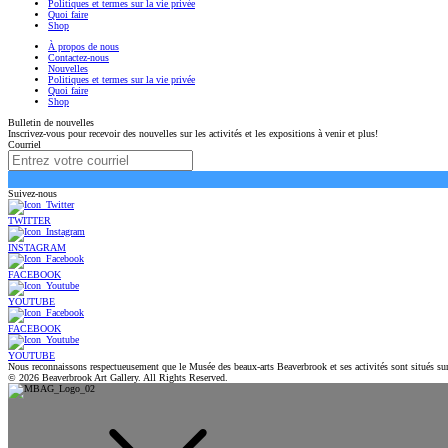
Politiques et termes sur la vie privée
Quoi faire
Shop
À propos de nous
Contactez-nous
Nouvelles
Politiques et termes sur la vie privée
Quoi faire
Shop
Bulletin de nouvelles
Inscrivez-vous pour recevoir des nouvelles sur les activités et les expositions à venir et plus!
Courriel
Suivez-nous
TWITTER
INSTAGRAM
FACEBOOK
YOUTUBE
FACEBOOK
YOUTUBE
Nous reconnaissons respectueusement que le Musée des beaux-arts Beaverbrook et ses activités sont situés su
© 2026 Beaverbrook Art Gallery. All Rights Reserved.