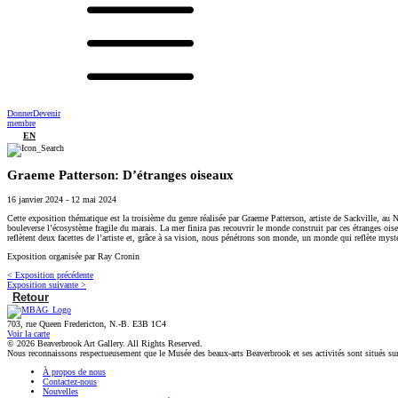
Donner
Devenir
membre
EN
Graeme Patterson: D’étranges oiseaux
16 janvier 2024
-
12 mai 2024
Cette exposition thématique est la troisième du genre réalisée par Graeme Patterson, artiste de Sackville, au
bouleverse l’écosystème fragile du marais. La mer finira pas recouvrir le monde construit par ces étranges oisea
reflètent deux facettes de l’artiste et, grâce à sa vision, nous pénétrons son monde, un monde qui reflète myst
Exposition organisée par Ray Cronin
< Exposition précédente
Exposition suivante >
Retour
703, rue Queen Fredericton, N.-B. E3B 1C4
Voir la carte
© 2026 Beaverbrook Art Gallery. All Rights Reserved.
Nous reconnaissons respectueusement que le Musée des beaux-arts Beaverbrook et ses activités sont situés su
À propos de nous
Contactez-nous
Nouvelles