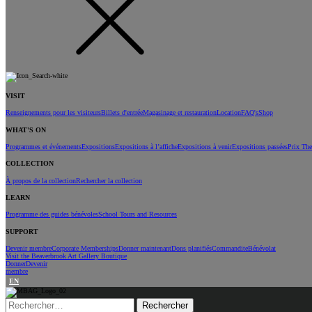
VISIT
Renseignements pour les visiteurs
Billets d'entrée
Magasinage et restauration
Location
FAQ's
Shop
WHAT'S ON
Programmes et événements
Expositions
Expositions à l’affiche
Expositions à venir
Expositions passées
Prix Th
COLLECTION
À propos de la collection
Rechercher la collection
LEARN
Programme des guides bénévoles
School Tours and Resources
SUPPORT
Devenir membre
Corporate Memberships
Donner maintenant
Dons planifiés
Commandite
Bénévolat
Visit the Beaverbrook Art Gallery Boutique
Donner
Devenir
membre
EN
Rechercher :