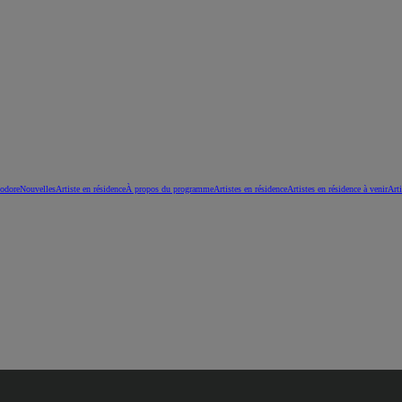
eodore
Nouvelles
Artiste en résidence
À propos du programme
Artistes en résidence
Artistes en résidence à venir
Arti