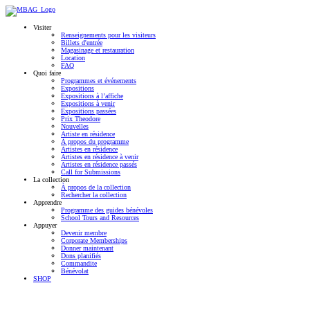
Visiter
Renseignements pour les visiteurs
Billets d'entrée
Magasinage et restauration
Location
FAQ
Quoi faire
Programmes et événements
Expositions
Expositions à l’affiche
Expositions à venir
Expositions passées
Prix Theodore
Nouvelles
Artiste en résidence
À propos du programme
Artistes en résidence
Artistes en résidence à venir
Artistes en résidence passés
Call for Submissions
La collection
À propos de la collection
Rechercher la collection
Apprendre
Programme des guides bénévoles
School Tours and Resources
Appuyer
Devenir membre
Corporate Memberships
Donner maintenant
Dons planifiés
Commandite
Bénévolat
SHOP