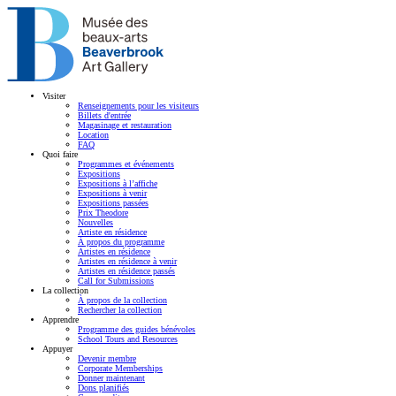
Visiter
Renseignements pour les visiteurs
Billets d'entrée
Magasinage et restauration
Location
FAQ
Quoi faire
Programmes et événements
Expositions
Expositions à l’affiche
Expositions à venir
Expositions passées
Prix Theodore
Nouvelles
Artiste en résidence
À propos du programme
Artistes en résidence
Artistes en résidence à venir
Artistes en résidence passés
Call for Submissions
La collection
À propos de la collection
Rechercher la collection
Apprendre
Programme des guides bénévoles
School Tours and Resources
Appuyer
Devenir membre
Corporate Memberships
Donner maintenant
Dons planifiés