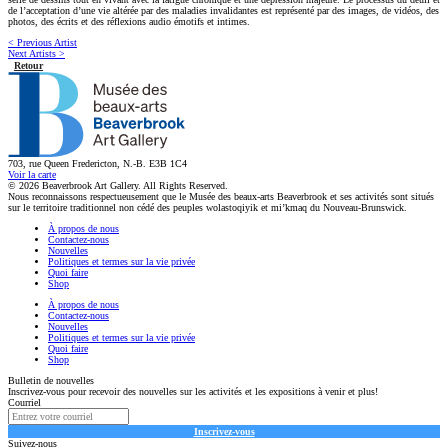
de l’acceptation d’une vie altérée par des maladies invalidantes est représenté par des images, de vidéos, des
photos, des écrits et des réflexions audio émotifs et intimes.
< Previous Artist
Next Artists >
Retour
703, rue Queen Fredericton, N.-B. E3B 1C4
Voir la carte
© 2026 Beaverbrook Art Gallery. All Rights Reserved.
Nous reconnaissons respectueusement que le Musée des beaux-arts Beaverbrook et ses activités sont situés
sur le territoire traditionnel non cédé des peuples wolastoqiyik et mi’kmaq du Nouveau-Brunswick.
À propos de nous
Contactez-nous
Nouvelles
Politiques et termes sur la vie privée
Quoi faire
Shop
À propos de nous
Contactez-nous
Nouvelles
Politiques et termes sur la vie privée
Quoi faire
Shop
Bulletin de nouvelles
Inscrivez-vous pour recevoir des nouvelles sur les activités et les expositions à venir et plus!
Courriel
Inscrivez-vous
Suivez-nous