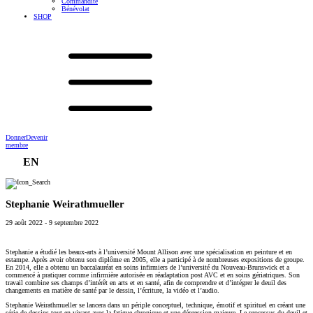
Commandite
Bénévolat
SHOP
Donner
Devenir
membre
EN
Stephanie Weirathmueller
29 août 2022
-
9 septembre 2022
Stephanie a étudié les beaux-arts à l’université Mount Allison avec une spécialisation en peinture et en
estampe. Après avoir obtenu son diplôme en 2005, elle a participé à de nombreuses expositions de groupe.
En 2014, elle a obtenu un baccalauréat en soins infirmiers de l’université du Nouveau-Brunswick et a
commencé à pratiquer comme infirmière autorisée en réadaptation post AVC et en soins gériatriques. Son
travail combine ses champs d’intérêt en arts et en santé, afin de comprendre et d’intégrer le deuil des
changements en matière de santé par le dessin, l’écriture, la vidéo et l’audio.
Stephanie Weirathmueller se lancera dans un périple conceptuel, technique, émotif et spirituel en créant une
série de dessins tout en vivant avec la fatigue chronique et une dépression majeure. Le processus du deuil et