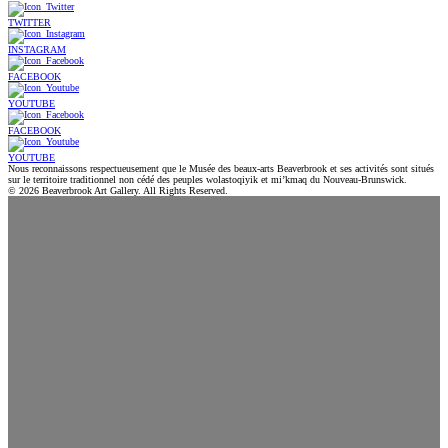
TWITTER
INSTAGRAM
FACEBOOK
YOUTUBE
FACEBOOK
YOUTUBE
Nous reconnaissons respectueusement que le Musée des beaux-arts Beaverbrook et ses activités sont situés
sur le territoire traditionnel non cédé des peuples wolastoqiyik et mi’kmaq du Nouveau-Brunswick.
© 2026 Beaverbrook Art Gallery. All Rights Reserved.