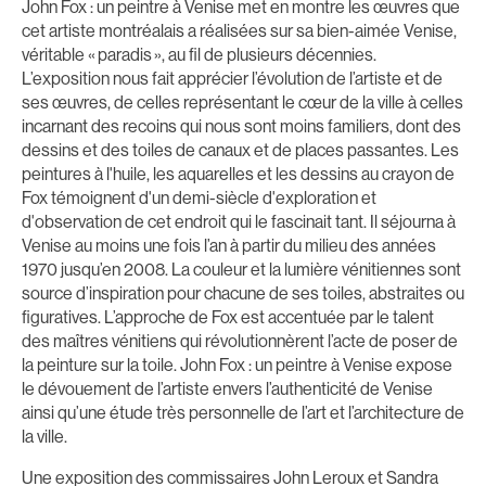
John Fox : un peintre à Venise met en montre les œuvres que
cet artiste montréalais a réalisées sur sa bien-aimée Venise,
véritable « paradis », au fil de plusieurs décennies.
L’exposition nous fait apprécier l’évolution de l’artiste et de
ses œuvres, de celles représentant le cœur de la ville à celles
incarnant des recoins qui nous sont moins familiers, dont des
dessins et des toiles de canaux et de places passantes. Les
peintures à l'huile, les aquarelles et les dessins au crayon de
Fox témoignent d'un demi-siècle d'exploration et
d'observation de cet endroit qui le fascinait tant. Il séjourna à
Venise au moins une fois l’an à partir du milieu des années
1970 jusqu’en 2008. La couleur et la lumière vénitiennes sont
source d’inspiration pour chacune de ses toiles, abstraites ou
figuratives. L’approche de Fox est accentuée par le talent
des maîtres vénitiens qui révolutionnèrent l’acte de poser de
la peinture sur la toile. John Fox : un peintre à Venise expose
le dévouement de l’artiste envers l’authenticité de Venise
ainsi qu’une étude très personnelle de l’art et l’architecture de
la ville.
Une exposition des commissaires John Leroux et Sandra