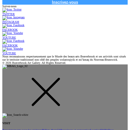
Inscrivez-vous
Suivez-nous
TWITTER
INSTAGRAM
FACEBOOK
YOUTUBE
FACEBOOK
YOUTUBE
Nous reconnaissons respectueusement que le Musée des beaux-arts Beaverbrook et ses activités sont situés
sur le territoire traditionnel non cédé des peuples wolastoqiyik et mi’kmaq du Nouveau-Brunswick.
© 2026 Beaverbrook Art Gallery. All Rights Reserved.
VISIT