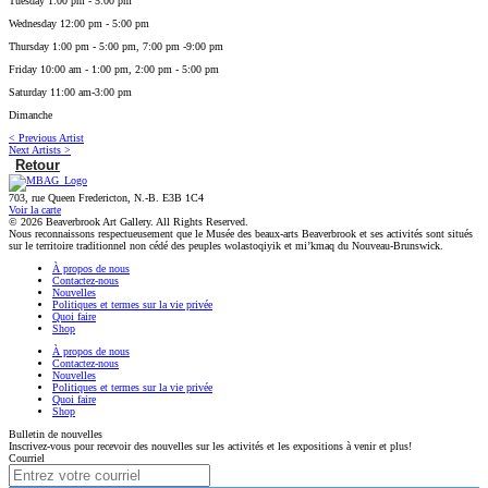
Tuesday 1:00 pm - 5:00 pm
Wednesday 12:00 pm - 5:00 pm
Thursday 1:00 pm - 5:00 pm, 7:00 pm -9:00 pm
Friday 10:00 am - 1:00 pm, 2:00 pm - 5:00 pm
Saturday 11:00 am-3:00 pm
Dimanche
< Previous Artist
Next Artists >
Retour
703, rue Queen Fredericton, N.-B. E3B 1C4
Voir la carte
© 2026 Beaverbrook Art Gallery. All Rights Reserved.
Nous reconnaissons respectueusement que le Musée des beaux-arts Beaverbrook et ses activités sont situés
sur le territoire traditionnel non cédé des peuples wolastoqiyik et mi’kmaq du Nouveau-Brunswick.
À propos de nous
Contactez-nous
Nouvelles
Politiques et termes sur la vie privée
Quoi faire
Shop
À propos de nous
Contactez-nous
Nouvelles
Politiques et termes sur la vie privée
Quoi faire
Shop
Bulletin de nouvelles
Inscrivez-vous pour recevoir des nouvelles sur les activités et les expositions à venir et plus!
Courriel