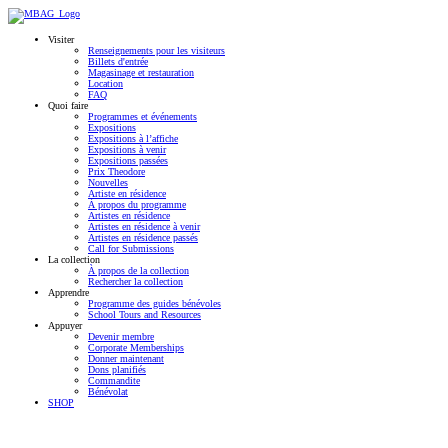
Visiter
Renseignements pour les visiteurs
Billets d'entrée
Magasinage et restauration
Location
FAQ
Quoi faire
Programmes et événements
Expositions
Expositions à l’affiche
Expositions à venir
Expositions passées
Prix Theodore
Nouvelles
Artiste en résidence
À propos du programme
Artistes en résidence
Artistes en résidence à venir
Artistes en résidence passés
Call for Submissions
La collection
À propos de la collection
Rechercher la collection
Apprendre
Programme des guides bénévoles
School Tours and Resources
Appuyer
Devenir membre
Corporate Memberships
Donner maintenant
Dons planifiés
Commandite
Bénévolat
SHOP