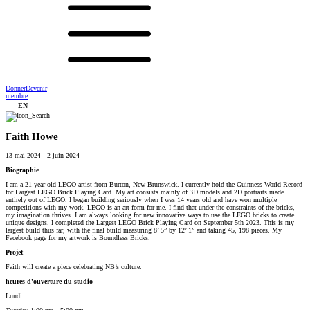
Donner
Devenir
membre
EN
Faith Howe
13 mai 2024
-
2 juin 2024
Biographie
I am a 21-year-old LEGO artist from Burton, New Brunswick. I currently hold the Guinness World Record
for Largest LEGO Brick Playing Card. My art consists mainly of 3D models and 2D portraits made
entirely out of LEGO. I began building seriously when I was 14 years old and have won multiple
competitions with my work. LEGO is an art form for me. I find that under the constraints of the bricks,
my imagination thrives. I am always looking for new innovative ways to use the LEGO bricks to create
unique designs. I completed the Largest LEGO Brick Playing Card on September 5th 2023. This is my
largest build thus far, with the final build measuring 8’ 5” by 12’ 1” and taking 45, 198 pieces. My
Facebook page for my artwork is Boundless Bricks.
Projet
Faith will create a piece celebrating NB’s culture.
heures d'ouverture du studio
Lundi