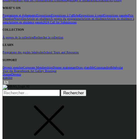
Renseignements pour les visiteurs
Billets d'entrée
Magasinage et restauration
Location
FAQ's
Shop
WHAT'S ON
Programmes et événements
Expositions
Expositions à l’affiche
Expositions à venir
Expositions passées
Prix
Theodore
Nouvelles
Artiste en résidence
À propos du programme
Artistes en résidence
Artistes en résidence à
venir
Artistes en résidence passés
2024 Call for Submissions
COLLECTION
À propos de la collection
Rechercher la collection
LEARN
Programme des guides bénévoles
School Tours and Resources
SUPPORT
Devenir membre
Corporate Memberships
Donner maintenant
Dons planifiés
Commandite
Bénévolat
Visit the Beaverbrook Art Gallery Boutique
Donner
Devenir
membre
EN
Rechercher :