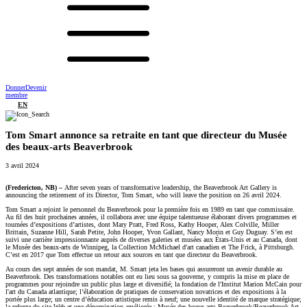
Donner
Devenir
membre
EN
Tom Smart annonce sa retraite en tant que directeur du Musée
des beaux-arts Beaverbrook
3 avril 2024
(Fredericton, NB) –
After seven years of transformative leadership, the Beaverbrook Art Gallery is
announcing the retirement of its Director, Tom Smart, who will leave the position on 26 avril 2024.
Tom Smart a rejoint le personnel du Beaverbrook pour la première fois en 1989 en tant que commissaire.
Au fil des huit prochaines années, il collabora avec une équipe talentueuse élaborant divers programmes et
tournées d’expositions d’artistes, dont Mary Pratt, Fred Ross, Kathy Hooper, Alex Colville, Miller
Brittain, Suzanne Hill, Sarah Petite, John Hooper, Yvon Gallant, Nancy Morin et Guy Duguay. S’en est
suivi une carrière impressionnante auprès de diverses galeries et musées aux États-Unis et au Canada, dont
le Musée des beaux-arts de Winnipeg, la Collection McMichael d'art canadien et The Frick, à Pittsburgh.
C’est en 2017 que Tom effectue un retour aux sources en tant que directeur du Beaverbrook.
Au cours des sept années de son mandat, M. Smart jeta les bases qui assureront un avenir durable au
Beaverbrook. Des transformations notables ont eu lieu sous sa gouverne, y compris la mise en place de
programmes pour rejoindre un public plus large et diversifié; la fondation de l'Institut Marion McCain pour
l'art du Canada atlantique; l’élaboration de pratiques de conservation novatrices et des expositions à la
portée plus large; un centre d’éducation artistique remis à neuf; une nouvelle identité de marque stratégique;
la refonte du site Web et une dénomination améliorée : Musée des beaux-arts Beaverbrook/Beaverbrook Art