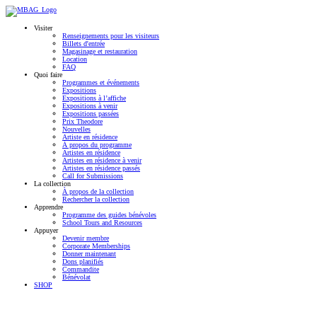
Visiter
Renseignements pour les visiteurs
Billets d'entrée
Magasinage et restauration
Location
FAQ
Quoi faire
Programmes et événements
Expositions
Expositions à l’affiche
Expositions à venir
Expositions passées
Prix Theodore
Nouvelles
Artiste en résidence
À propos du programme
Artistes en résidence
Artistes en résidence à venir
Artistes en résidence passés
Call for Submissions
La collection
À propos de la collection
Rechercher la collection
Apprendre
Programme des guides bénévoles
School Tours and Resources
Appuyer
Devenir membre
Corporate Memberships
Donner maintenant
Dons planifiés
Commandite
Bénévolat
SHOP