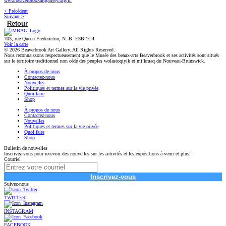
www.beaverbrookartgallery.org/fr.
< Précédent
Suivant >
Retour
703, rue Queen Fredericton, N.-B. E3B 1C4
Voir la carte
© 2026 Beaverbrook Art Gallery. All Rights Reserved.
Nous reconnaissons respectueusement que le Musée des beaux-arts Beaverbrook et ses activités sont situés
sur le territoire traditionnel non cédé des peuples wolastoqiyik et mi’kmaq du Nouveau-Brunswick.
À propos de nous
Contactez-nous
Nouvelles
Politiques et termes sur la vie privée
Quoi faire
Shop
À propos de nous
Contactez-nous
Nouvelles
Politiques et termes sur la vie privée
Quoi faire
Shop
Bulletin de nouvelles
Inscrivez-vous pour recevoir des nouvelles sur les activités et les expositions à venir et plus!
Courriel
Inscrivez-vous
Suivez-nous
TWITTER
INSTAGRAM
FACEBOOK