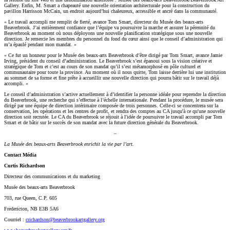
Gallery. Enfin, M. Smart a chapeauté une nouvelle orientation architecturale pour la construction du
pavillon Harrisson McCain, un endroit aujourd’hui chaleureux, accessible et ancré dans la communauté.
« Le travail accompli me remplit de fierté, avance Tom Smart, directeur du Musée des beaux-arts
Beaverbrook. J’ai entièrement confiance que l’équipe va poursuivre la marche et assurer la pérennité du
Beaverbrook au moment où nous déployons une nouvelle planification stratégique sous une nouvelle
direction. Je remercie les membres du personnel du fond du cœur ainsi que le conseil d’administration qui
m’a épaulé pendant mon mandat. »
« Ce fut un honneur pour le Musée des beaux-arts Beaverbrook d’être dirigé par Tom Smart, avance Jamie
Irving, président du conseil d’administration. Le Beaverbrook s’est épanoui sous la vision créative et
stratégique de Tom et c’est au cours de son mandat qu’il s’est métamorphosé en pôle culturel et
communautaire pour toute la province. Au moment où il nous quitte, Tom laisse derrière lui une institution
au sommet de sa forme et fine prête à accueillir une nouvelle direction qui pourra bâtir sur le travail déjà
accompli. »
Le conseil d’administration s’active actuellement à d’identifier la personne idéale pour reprendre la direction
du Beaverbrook, une recherche qui s’effectue à l’échelle internationale. Pendant la procédure, le musée sera
dirigé par une équipe de direction intérimaire composée de trois personnes. Celle-ci se concentrera sur la
conservation, les opérations et les centres de profit, et rendra des comptes au CA jusqu'à ce qu'une nouvelle
direction soit recrutée. Le CA du Beaverbrook se réjouit à l'idée de poursuivre le travail accompli par Tom
Smart et de bâtir sur le succès de son mandat avec la future direction générale du Beaverbrook.
–
La Musée des beaux-arts Beaverbrook enrichit la vie par l’art.
Contact Média
Curtis Richardson
Directeur des communications et du marketing
Musée des beaux-arts Beaverbrook
703, rue Queen, C.P. 605
Fredericton, NB E3B 5A6
Courriel :
crichardson@beaverbrookartgallery.org