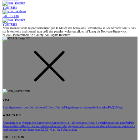
YOUTUBE
FACEBOOK
YOUTUBE
Nous reconnaissons respectueusement que le Musée des beaux-arts Beaverbrook et ses activités sont situés
sur le territoire traditionnel non cédé des peuples wolastoqiyik et mi’kmaq du Nouveau-Brunswick.
© 2026 Beaverbrook Art Gallery. All Rights Reserved.
VISIT
Renseignements pour les visiteurs
Billets d'entrée
Magasinage et restauration
Location
FAQ's
Shop
WHAT'S ON
Programmes et événements
Expositions
Expositions à l’affiche
Expositions à venir
Expositions passées
Prix
Theodore
Nouvelles
Artiste en résidence
À propos du programme
Artistes en résidence
Artistes en résidence à
venir
Artistes en résidence passés
2024 Call for Submissions
COLLECTION