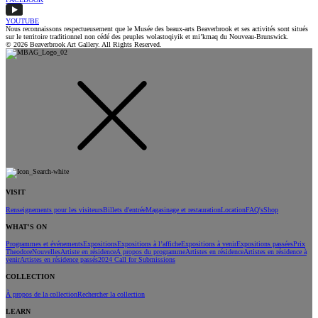
YOUTUBE
Nous reconnaissons respectueusement que le Musée des beaux-arts Beaverbrook et ses activités sont situés
sur le territoire traditionnel non cédé des peuples wolastoqiyik et mi’kmaq du Nouveau-Brunswick.
© 2026 Beaverbrook Art Gallery. All Rights Reserved.
VISIT
Renseignements pour les visiteurs
Billets d'entrée
Magasinage et restauration
Location
FAQ's
Shop
WHAT'S ON
Programmes et événements
Expositions
Expositions à l’affiche
Expositions à venir
Expositions passées
Prix
Theodore
Nouvelles
Artiste en résidence
À propos du programme
Artistes en résidence
Artistes en résidence à
venir
Artistes en résidence passés
2024 Call for Submissions
COLLECTION
À propos de la collection
Rechercher la collection
LEARN