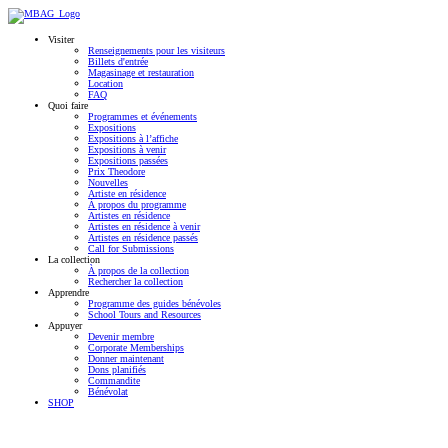
Visiter
Renseignements pour les visiteurs
Billets d'entrée
Magasinage et restauration
Location
FAQ
Quoi faire
Programmes et événements
Expositions
Expositions à l’affiche
Expositions à venir
Expositions passées
Prix Theodore
Nouvelles
Artiste en résidence
À propos du programme
Artistes en résidence
Artistes en résidence à venir
Artistes en résidence passés
Call for Submissions
La collection
À propos de la collection
Rechercher la collection
Apprendre
Programme des guides bénévoles
School Tours and Resources
Appuyer
Devenir membre
Corporate Memberships
Donner maintenant
Dons planifiés
Commandite
Bénévolat
SHOP