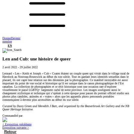
Donner
Devenir
membre
EN
Len and Cub: une histoire de queer
2 avril 2022
-
29 juillet 2022
Leonard « Len » Keith et Joseph « Cub » Coates étaient un couple queer qui vivait dans le village rural de
Havelock au Nouveau-Brunswick au début du xxe siècle. Tout en gardant leurs identités sexuelles dans le
placard, ils ont capté leur relation sur des décennies par la photographie. Ce matériel incroyable est aussi
important du point de vue social et historique qu’il est unique dans le canon photographique de l’Est
canadien. La collection de photographies et ce récit historique sont une occasion rare d’explorer
visuellement le passé LGBTQ+ largement caché de notre province. Les images soulignent aussi le
changement stylistique et technique qui s’opérait à cette époque pour passer du portrait officiel studio aux
photos plus candides, animées et « vraies » alors que les appareils photo personnels portables
commençaient à devenir plus accessibles au début du xxe siècle.
Curated by Dusty Green and Meredith J Batt, and organized by the Beaverbrook Art Gallery and the NB
Queer Heritage Initiative.
Commandité par
< Exposition précédente
Exposition suivante >
Retour