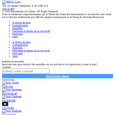
703, rue Queen Fredericton, N.-B. E3B 1C4
Voir la carte
© 2026 Beaverbrook Art Gallery. All Rights Reserved.
Nous reconnaissons respectueusement que le Musée des beaux-arts Beaverbrook et ses activités sont situés
sur le territoire traditionnel non cédé des peuples wolastoqiyik et mi’kmaq du Nouveau-Brunswick.
À propos de nous
Contactez-nous
Nouvelles
Politiques et termes sur la vie privée
Quoi faire
Shop
À propos de nous
Contactez-nous
Nouvelles
Politiques et termes sur la vie privée
Quoi faire
Shop
Bulletin de nouvelles
Inscrivez-vous pour recevoir des nouvelles sur les activités et les expositions à venir et plus!
Courriel
Inscrivez-vous
Suivez-nous
TWITTER
INSTAGRAM
FACEBOOK
YOUTUBE
FACEBOOK