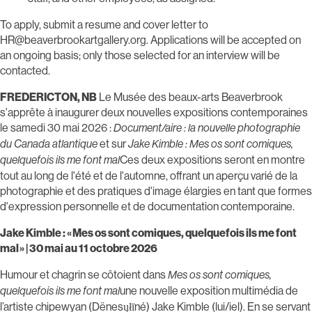
To apply, submit a resume and cover letter to
HR@beaverbrookartgallery.org. Applications will be accepted on
an ongoing basis; only those selected for an interview will be
contacted.
FREDERICTON, NB
Le Musée des beaux-arts Beaverbrook
s'apprête à inaugurer deux nouvelles expositions contemporaines
le samedi 30 mai 2026 :
Document/aire : la nouvelle photographie
et sur
du Canada atlantique
Jake Kimble : Mes os sont comiques,
Ces deux expositions seront en montre
quelquefois ils me font mal
tout au long de l'été et de l'automne, offrant un aperçu varié de la
photographie et des pratiques d'image élargies en tant que formes
d'expression personnelle et de documentation contemporaine.
Jake Kimble : « Mes os sont comiques, quelquefois ils me font
mal » | 30 mai au 11 octobre 2026
Humour et chagrin se côtoient dans
Mes os sont comiques,
une nouvelle exposition multimédia de
quelquefois ils me font mal
l’artiste chipewyan (Dënesųłīné) Jake Kimble (lui/iel). En se servant